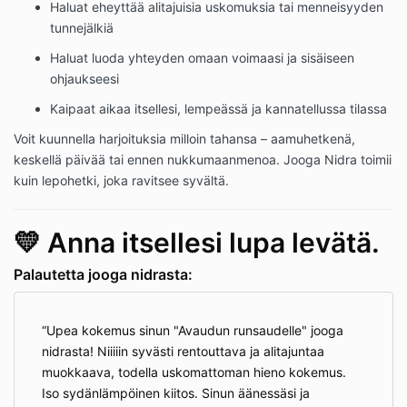
Haluat eheyttää alitajuisia uskomuksia tai menneisyyden
tunnejälkiä
Haluat luoda yhteyden omaan voimaasi ja sisäiseen
ohjaukseesi
Kaipaat aikaa itsellesi, lempeässä ja kannatellussa tilassa
Voit kuunnella harjoituksia milloin tahansa – aamuhetkenä,
keskellä päivää tai ennen nukkumaanmenoa. Jooga Nidra toimii
kuin lepohetki, joka ravitsee syvältä.
💛 Anna itsellesi lupa levätä.
Palautetta jooga nidrasta:
Upea kokemus sinun "Avaudun runsaudelle" jooga
nidrasta! Niiiiin syvästi rentouttava ja alitajuntaa
muokkaava, todella uskomattoman hieno kokemus.
Iso sydänlämpöinen kiitos. Sinun äänessäsi ja