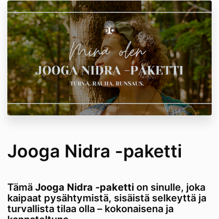
Jooga Nidra -paketti
Tämä
Jooga Nidra -paketti
on sinulle, joka
kaipaat pysähtymistä, sisäistä selkeyttä ja
turvallista tilaa olla – kokonaisena ja