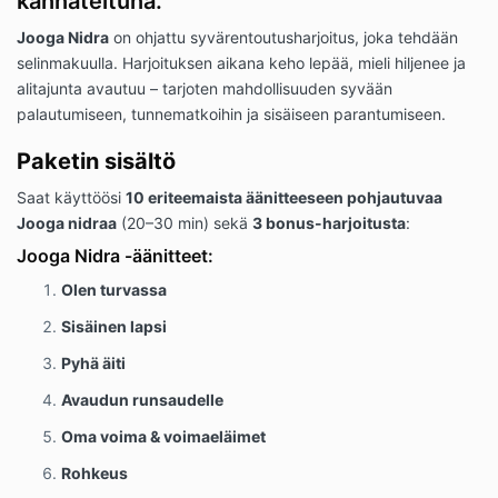
kannateltuna.
Jooga Nidra
on ohjattu syvärentoutusharjoitus, joka tehdään
selinmakuulla. Harjoituksen aikana keho lepää, mieli hiljenee ja
alitajunta avautuu – tarjoten mahdollisuuden syvään
palautumiseen, tunnematkoihin ja sisäiseen parantumiseen.
Paketin sisältö
Saat käyttöösi
10 eriteemaista äänitteeseen pohjautuvaa
Jooga nidraa
(20–30 min) sekä
3 bonus-harjoitusta
:
Jooga Nidra -äänitteet:
Olen turvassa
Sisäinen lapsi
Pyhä äiti
Avaudun runsaudelle
Oma voima & voimaeläimet
Rohkeus