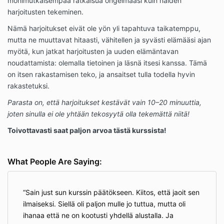
monimutkaisempaa ratkaisua ongelmaasi kuin näiden
harjoitusten tekeminen.
Nämä harjoitukset eivät ole yön yli tapahtuva taikatemppu,
mutta ne muuttavat hitaasti, vähitellen ja syvästi elämääsi ajan
myötä, kun jatkat harjoitusten ja uuden elämäntavan
noudattamista: olemalla tietoinen ja läsnä itsesi kanssa. Tämä
on itsen rakastamisen teko, ja ansaitset tulla todella hyvin
rakastetuksi.
Parasta on, että harjoitukset kestävät vain 10–20 minuuttia,
joten sinulla ei ole yhtään tekosyytä olla tekemättä niitä!
Toivottavasti saat paljon arvoa tästä kurssista!
What People Are Saying:
Sain just sun kurssin päätökseen. Kiitos, että jaoit sen
ilmaiseksi. Siellä oli paljon mulle jo tuttua, mutta oli
ihanaa että ne on kootusti yhdellä alustalla. Ja